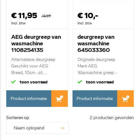
€ 11,95
€ 10,-
19,95
Incl. btw
Incl. btw
AEG deurgreep van
deurgreep van
wasmachine
wasmachine
1108254135
645033360
Alternatieve deurgreep
Originele deurgreep
Geschikt voor AEG
Merk AEG
Breed, 10cm -zil...
Wasmachine greep -
chroomkle...
toon voorraad
toon voorraad
Product informatie
Product informatie
Sorteren op
2 producten gevonden