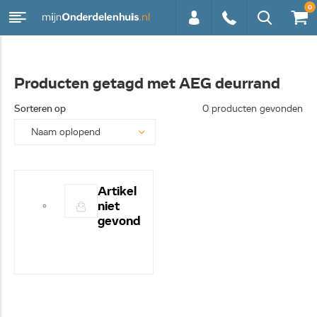
0
0113 -
Producten getagd met AEG deurrand
250628
Sorteren op
0 producten gevonden
Artikel
niet
gevond
en! -
Hulp
nodig?
- Bel
even
0113-