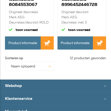
8084553067
8996452446728
Origineel deurrelais
Origineel deurslot
Merk AEG
Merk AEG
Deurrelais/deurslot ROLD
Deurrelais met 3
DKS...
contacten en...
toon voorraad
toon voorraad
Product informatie
Product informatie
Sorteren op
12 producten gevonden
Webshop
Klantenservice