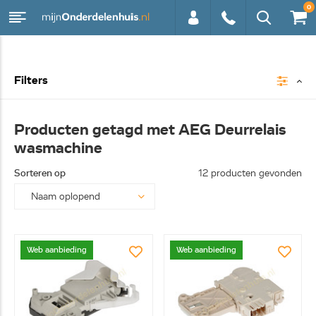
0
0113 -
Filters
250628
Producten getagd met AEG Deurrelais
wasmachine
Sorteren op
12 producten gevonden
Web aanbieding
Web aanbieding