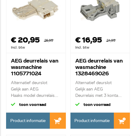
€ 20,95
€ 16,95
26,95
24,95
Incl. btw
Incl. btw
AEG deurrelais van
AEG deurrelais van
wasmachine
wasmachine
1105771024
1328469026
Alternatief deurslot
Alternatief deurslot
Gelijk aan AEG
Gelijk aan AEG
Haaks model deurrelais...
Deurrelais met 3 konta...
toon voorraad
toon voorraad
Product informatie
Product informatie