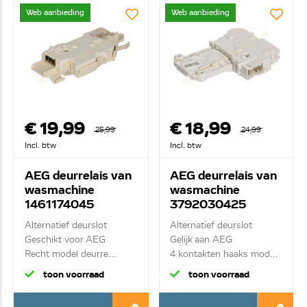
Web aanbieding
Web aanbieding
€ 19,99
€ 18,99
25,99
24,99
Incl. btw
Incl. btw
AEG deurrelais van
AEG deurrelais van
wasmachine
wasmachine
1461174045
3792030425
Alternatief deurslot
Alternatief deurslot
Geschikt voor AEG
Gelijk aan AEG
Recht model deurre...
4 kontakten haaks mod...
toon voorraad
toon voorraad