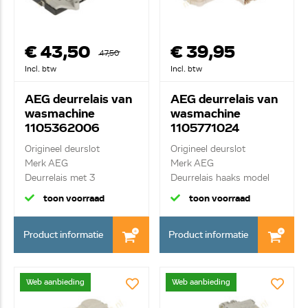
€ 43,50
€ 39,95
47,50
Incl. btw
Incl. btw
AEG deurrelais van
AEG deurrelais van
wasmachine
wasmachine
1105362006
1105771024
Origineel deurslot
Origineel deurslot
Merk AEG
Merk AEG
Deurrelais met 3
Deurrelais haaks model
kontakten e...
met 4 ...
toon voorraad
toon voorraad
Product informatie
Product informatie
Web aanbieding
Web aanbieding