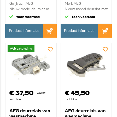
Gelijk aan AEG
Merk AEG
Nieuw model deurslot m...
Nieuw model deurslot met
3 con...
toon voorraad
toon voorraad
Product informatie
Product informatie
Web aanbieding
€ 37,50
€ 45,50
45,50
Incl. btw
Incl. btw
AEG deurrelais van
AEG deurrelais van
wasmachine
wasmachine