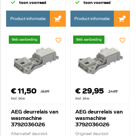
toon voorraad
toon voorraad
Product informatie
Product informatie
Web aanbieding
Web aanbieding
€ 11,50
€ 29,95
15,95
34,95
Incl. btw
Incl. btw
AEG deurrelais van
AEG deurrelais van
wasmachine
wasmachine
3792036026
3792036026
Alternatief deurslot
Origineel deurslot