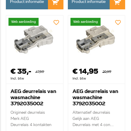
Product informatie
Product informatie
Web aanbieding
Web aanbieding
€ 35,-
€ 14,95
47,50
20,95
Incl. btw
Incl. btw
AEG deurrelais van
AEG deurrelais van
wasmachine
wasmachine
3792035002
3792035002
Origineel deurrelais
Alternatief deurrelais
Merk AEG
Gelijk aan AEG
Deurrelais 4 kontakten
Deurrelais met 4 con...