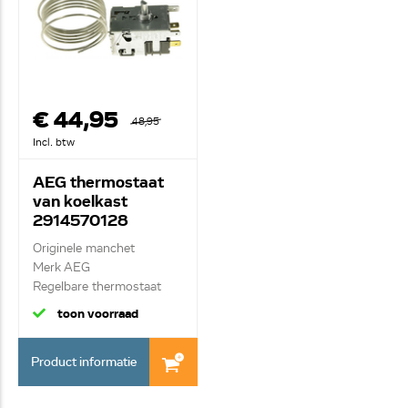
€ 44,95
48,95
Incl. btw
AEG thermostaat
van koelkast
2914570128
Originele manchet
Merk AEG
Regelbare thermostaat
077B1724
toon voorraad
Product informatie