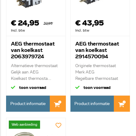
€ 24,95
€ 43,95
32,95
Incl. btw
Incl. btw
AEG thermostaat
AEG thermostaat
van koelkast
van koelkast
2063979724
2914570094
Alternatieve thermostaat
Originele thermostaat
Gelijk aan AEG
Merk AEG
Koelkast thermosta...
Regelbare thermostaat
DANFO...
toon voorraad
toon voorraad
Product informatie
Product informatie
Web aanbieding