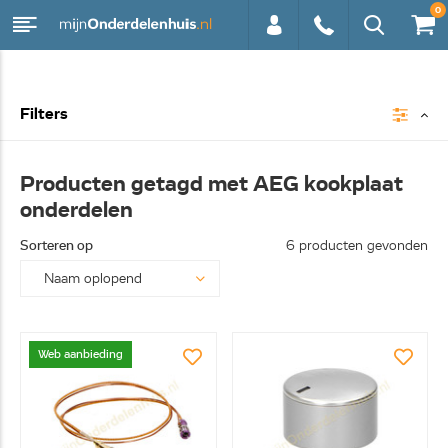
0
0113 -
Filters
250628
Producten getagd met AEG kookplaat
onderdelen
Sorteren op
6 producten gevonden
Web aanbieding