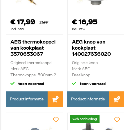
€ 17,99
€ 16,95
23,99
Incl. btw
Incl. btw
AEG thermokoppel
AEG knop van
van kookplaat
kookplaat
3570653067
140027636020
Origineel thermokoppel
Originele knop
Merk AEG
Merk AEG
Thermokoppel 500mm 2
Draaiknop
drade...
toon voorraad
toon voorraad
Product informatie
Product informatie
web aanbieding