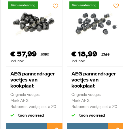
Web aanbieding
Web aanbieding
€ 57,99
€ 18,99
67,50
23,99
Incl. btw
Incl. btw
AEG pannendrager
AEG pannendrager
voetjes van
voetjes van
kookplaat
kookplaat
4055370367
4055381125
Originele voetjes
Originele voetjes
Merk AEG
Merk AEG
Rubberen voetje, set à 20
Rubberen voetje, set à 20
stuk
stuk
toon voorraad
toon voorraad