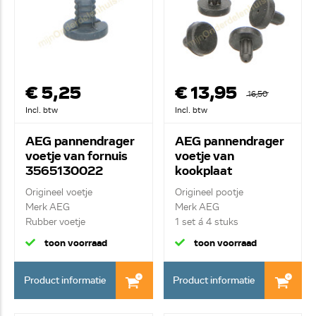
€ 5,25
€ 13,95
16,50
Incl. btw
Incl. btw
AEG pannendrager
AEG pannendrager
voetje van fornuis
voetje van
3565130022
kookplaat
50284009003
Origineel voetje
Origineel pootje
Merk AEG
Merk AEG
Rubber voetje
1 set á 4 stuks
toon voorraad
toon voorraad
Product informatie
Product informatie