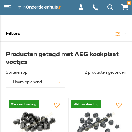
0
0113 -
Filters
250628
Producten getagd met AEG kookplaat
voetjes
Sorteren op
2 producten gevonden
Web aanbieding
Web aanbieding