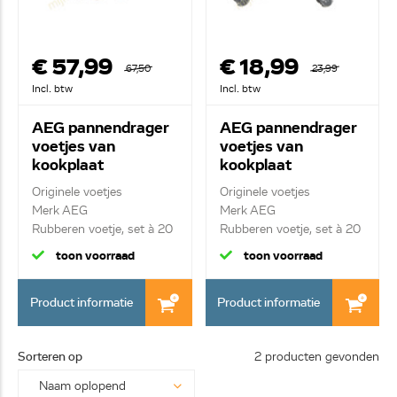
€ 57,99
€ 18,99
67,50
23,99
Incl. btw
Incl. btw
AEG pannendrager
AEG pannendrager
voetjes van
voetjes van
kookplaat
kookplaat
4055370367
4055381125
Originele voetjes
Originele voetjes
Merk AEG
Merk AEG
Rubberen voetje, set à 20
Rubberen voetje, set à 20
stuk
stuk
toon voorraad
toon voorraad
Product informatie
Product informatie
Sorteren op
2 producten gevonden