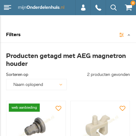
0
0113 -
Filters
250628
Producten getagd met AEG magnetron
houder
Sorteren op
2 producten gevonden
web aanbieding