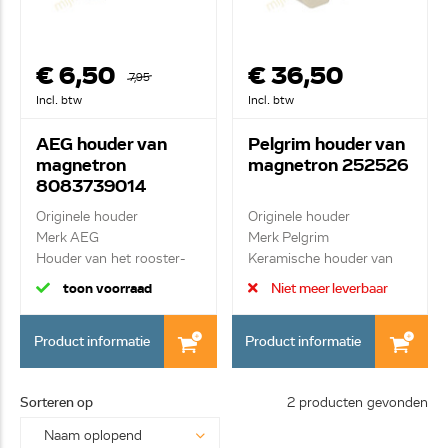
€ 6,50
€ 36,50
7,95
Incl. btw
Incl. btw
AEG houder van
Pelgrim houder van
magnetron
magnetron 252526
8083739014
Originele houder
Originele houder
Merk AEG
Merk Pelgrim
Houder van het rooster-
Keramische houder van
zijwand-
insc...
toon voorraad
Niet meer leverbaar
Product informatie
Product informatie
Sorteren op
2 producten gevonden