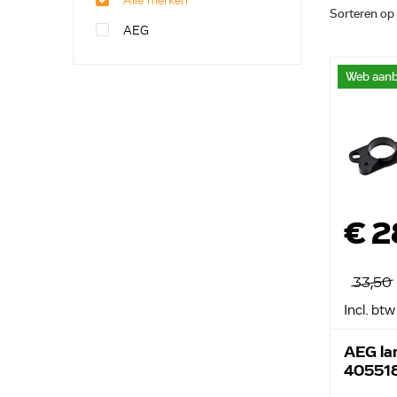
Alle merken
Sorteren op
AEG
Web aanb
€ 2
33,50
Incl. btw
AEG la
40551