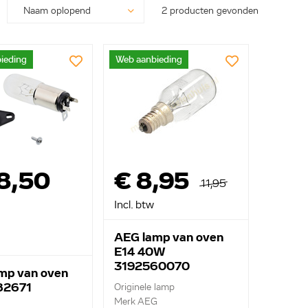
2 producten gevonden
ieding
Web aanbieding
8,50
€ 8,95
11,95
Incl. btw
AEG lamp van oven
E14 40W
3192560070
mp van oven
82671
Originele lamp
Merk AEG