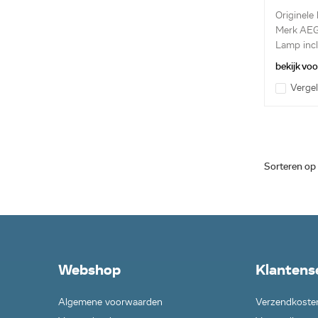
Originele
Merk AE
Lamp incl
bekijk vo
Vergel
Sorteren op
Webshop
Klantens
Algemene voorwaarden
Verzendkoste