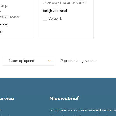
Ovenlamp E14 40W 300°C
 lamp
bekijk voorraad
G
usief houder
Vergelijk
orraad
ijk
2 producten gevonden
ervice
Nieuwsbrief
n
Schrijf je in voor onze maandelijkse nieu