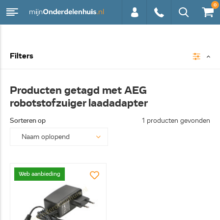
0
0113 -
Filters
250628
Producten getagd met AEG
robotstofzuiger laadadapter
Sorteren op
1 producten gevonden
Web aanbieding