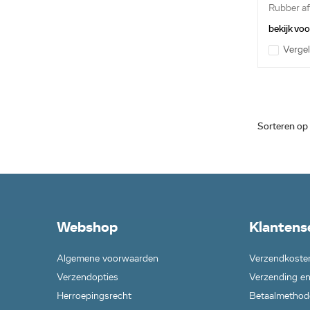
Rubber af
ond...
bekijk vo
Vergel
Sorteren op
Webshop
Klantens
Algemene voorwaarden
Verzendkoste
Verzendopties
Verzending en
Herroepingsrecht
Betaalmethod