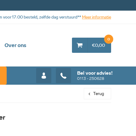
n voor 17:00 besteld, zelfde dag verstuurd**
Meer informatie
0
Over ons
€0,00
Bel voor advies!
0113 - 250628
Terug
er