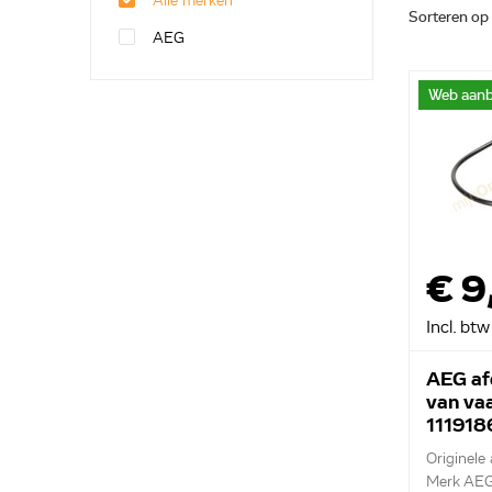
Alle merken
Sorteren op
AEG
Web aanb
€ 9
Incl. btw
AEG af
van va
11191
Originele 
Merk AE