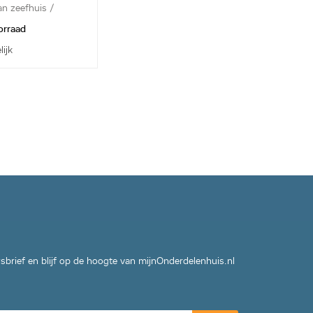
an zeefhuis /
orraad
lijk
wsbrief en blijf op de hoogte van mijnOnderdelenhuis.nl