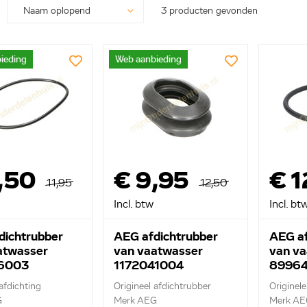
3 producten gevonden
ieding
Web aanbieding
,50
€ 9,95
€ 1
11,95
12,50
Incl. btw
Incl. bt
dichtrubber
AEG afdichtrubber
AEG af
atwasser
van vaatwasser
van va
86003
1172041004
89964
afdichting
Origineel afdichtrubber
Originele
G
Merk AEG
Merk AE