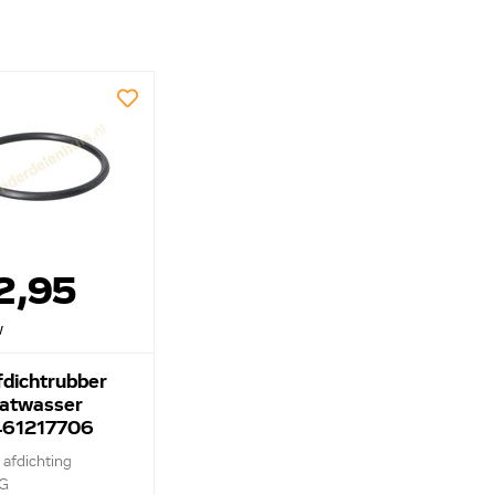
2,95
w
dichtrubber
atwasser
61217706
 afdichting
G