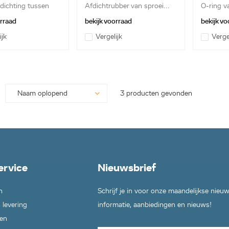
dichting tussen
Afdichtrubber van sproei...
O-ring v
onde...
orraad
bekijk voorraad
bekijk vo
ijk
Vergelijk
Verge
3 producten gevonden
ervice
Nieuwsbrief
n
Schrijf je in voor onze maandelijkse nieu
 levering
informatie, aanbiedingen en nieuws!
en