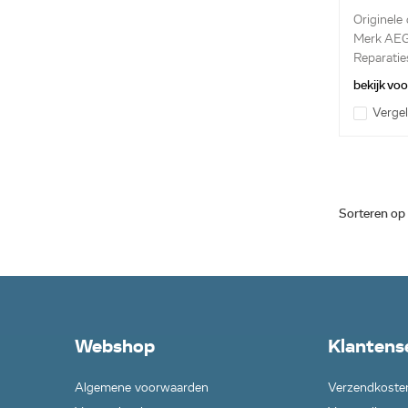
Originele
Merk AE
Reparatie
drukregela
bekijk vo
Vergel
Sorteren op
Webshop
Klantens
Algemene voorwaarden
Verzendkoste