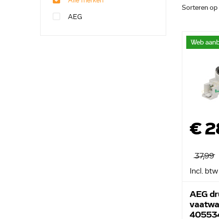
Alle merken
Sorteren op
AEG
Web aanb
€ 2
37,99
Incl. btw
AEG dr
vaatwa
40553