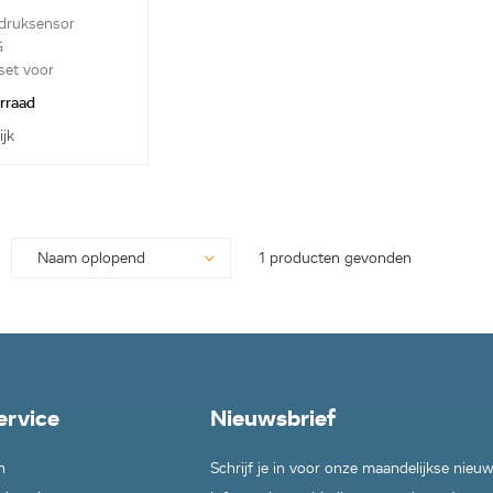
 druksensor
G
set voor
...
orraad
ijk
1 producten gevonden
ervice
Nieuwsbrief
n
Schrijf je in voor onze maandelijkse nieu