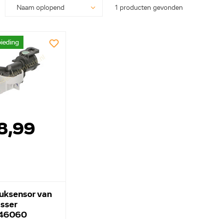
1 producten gevonden
ieding
8,99
uksensor van
sser
46060