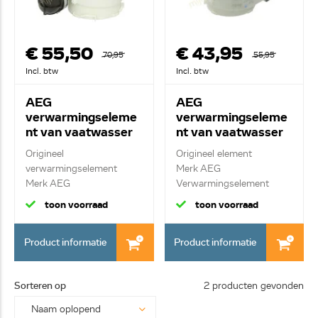
€ 55,50
€ 43,95
70,95
55,95
Incl. btw
Incl. btw
AEG
AEG
verwarmingseleme
verwarmingseleme
nt van vaatwasser
nt van vaatwasser
140002162232
4055373700
Origineel
Origineel element
verwarmingselement
Merk AEG
Merk AEG
Verwarmingselement
Doorstroomelement 18...
230V/2000W
toon voorraad
toon voorraad
Product informatie
Product informatie
Sorteren op
2 producten gevonden