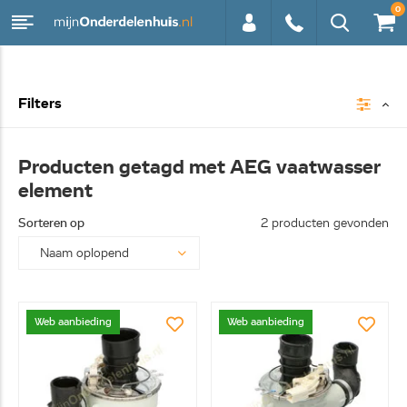
0
0113 -
Filters
250628
Producten getagd met AEG vaatwasser
element
Sorteren op
2 producten gevonden
Web aanbieding
Web aanbieding