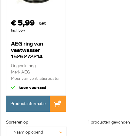
€ 5,99
8,50
Incl. btw
AEG ring van
vaatwasser
1526272214
Originele ring
Merk AEG
Moer van ventilatierooster
/ nivea...
toon voorraad
Product informatie
Sorteren op
1 producten gevonden