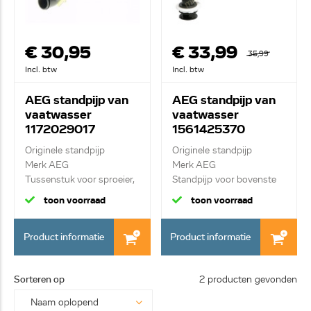
€ 30,95
€ 33,99
35,99
Incl. btw
Incl. btw
AEG standpijp van
AEG standpijp van
vaatwasser
vaatwasser
1172029017
1561425370
Originele standpijp
Originele standpijp
Merk AEG
Merk AEG
Tussenstuk voor sproeier,
Standpijp voor bovenste
in...
sproe...
toon voorraad
toon voorraad
Product informatie
Product informatie
Sorteren op
2 producten gevonden