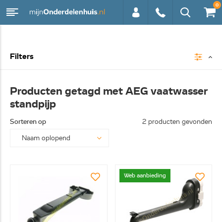
0
0113 -
Filters
250628
Producten getagd met AEG vaatwasser
standpijp
Sorteren op
2 producten gevonden
Web aanbieding