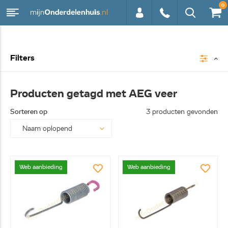
0
0113 -
Filters
250628
Producten getagd met AEG veer
Sorteren op
3 producten gevonden
Web aanbieding
Web aanbieding