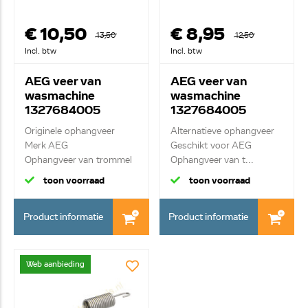
€ 10,50
€ 8,95
13,50
12,50
Incl. btw
Incl. btw
AEG veer van
AEG veer van
wasmachine
wasmachine
1327684005
1327684005
Originele ophangveer
Alternatieve ophangveer
Merk AEG
Geschikt voor AEG
Ophangveer van trommel
Ophangveer van t...
toon voorraad
toon voorraad
Product informatie
Product informatie
Web aanbieding