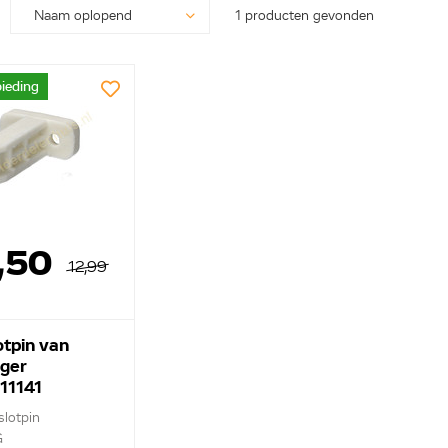
1 producten gevonden
ieding
,50
12,99
otpin van
ger
11141
slotpin
G