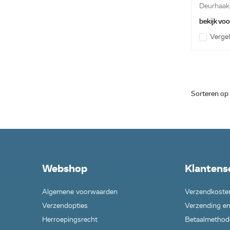
Deurhaak
bekijk vo
Vergel
Sorteren op
Webshop
Klantens
Algemene voorwaarden
Verzendkoste
Verzendopties
Verzending en
Herroepingsrecht
Betaalmethod