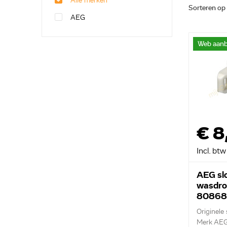
Alle merken
Sorteren op
AEG
Web aanb
€ 8
Incl. btw
AEG sl
wasdro
80868
Originele 
Merk AE