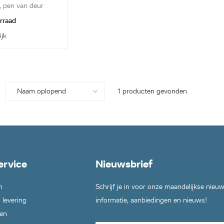
, pen van deur
orraad
ijk
1 producten gevonden
ervice
Nieuwsbrief
n
Schrijf je in voor onze maandelijkse nieu
 levering
informatie, aanbiedingen en nieuws!
en