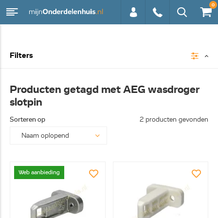
0
0113 -
Filters
250628
Producten getagd met AEG wasdroger
slotpin
Sorteren op
2 producten gevonden
Web aanbieding