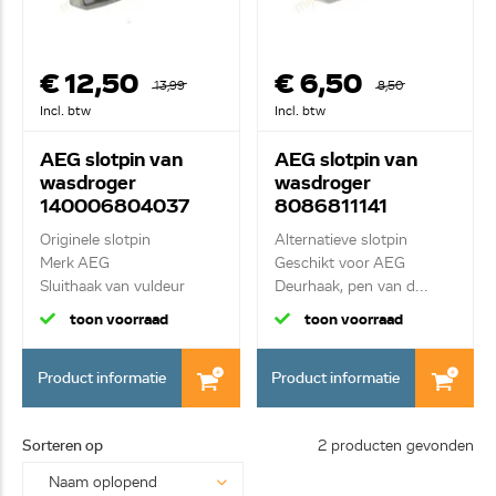
€ 12,50
€ 6,50
13,99
8,50
Incl. btw
Incl. btw
AEG slotpin van
AEG slotpin van
wasdroger
wasdroger
140006804037
8086811141
Originele slotpin
Alternatieve slotpin
Merk AEG
Geschikt voor AEG
Sluithaak van vuldeur
Deurhaak, pen van d...
toon voorraad
toon voorraad
Product informatie
Product informatie
Sorteren op
2 producten gevonden