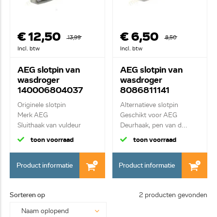
€ 12,50
€ 6,50
13,99
8,50
Incl. btw
Incl. btw
AEG slotpin van
AEG slotpin van
wasdroger
wasdroger
140006804037
8086811141
Originele slotpin
Alternatieve slotpin
Merk AEG
Geschikt voor AEG
Sluithaak van vuldeur
Deurhaak, pen van d...
toon voorraad
toon voorraad
Product informatie
Product informatie
Sorteren op
2 producten gevonden