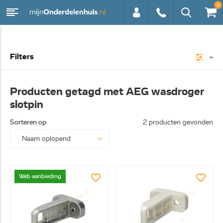
0
0113 -
Filters
250628
Producten getagd met AEG wasdroger
slotpin
Sorteren op
2 producten gevonden
Web aanbieding