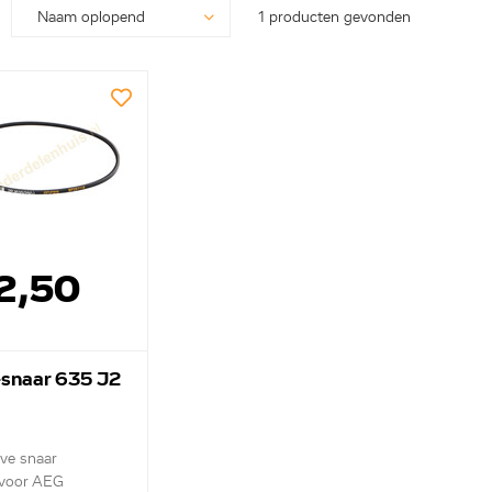
1 producten gevonden
2,50
-snaar 635 J2
eve snaar
 voor AEG