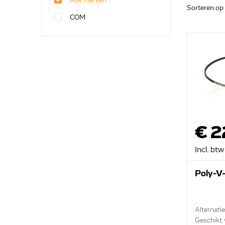
Alle merken
Sorteren op
COM
€ 2
Incl. btw
Poly-V
Alternati
Geschikt