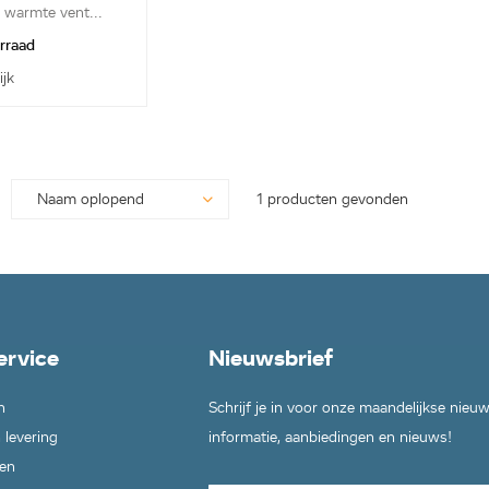
 warmte vent...
orraad
ijk
1 producten gevonden
ervice
Nieuwsbrief
n
Schrijf je in voor onze maandelijkse nieu
 levering
informatie, aanbiedingen en nieuws!
en