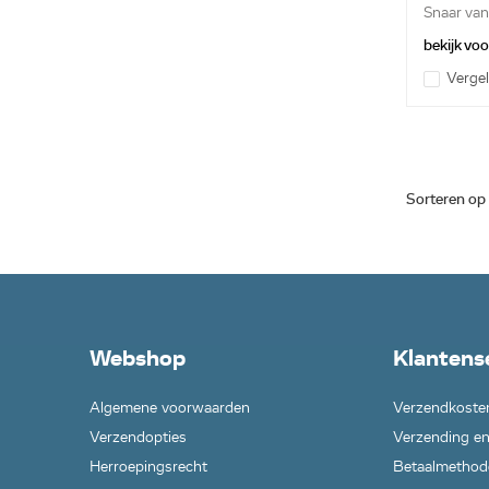
Snaar van
bekijk vo
Vergel
Sorteren op
Webshop
Klantens
Algemene voorwaarden
Verzendkoste
Verzendopties
Verzending en
Herroepingsrecht
Betaalmethod