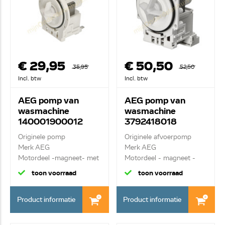
€ 29,95
€ 50,50
35,95
52,50
Incl. btw
Incl. btw
AEG pomp van
AEG pomp van
wasmachine
wasmachine
140001900012
3792418018
Originele pomp
Originele afvoerpomp
Merk AEG
Merk AEG
Motordeel -magneet- met
Motordeel - magneet -
3 nokken 3...
met 3 ...
toon voorraad
toon voorraad
Product informatie
Product informatie