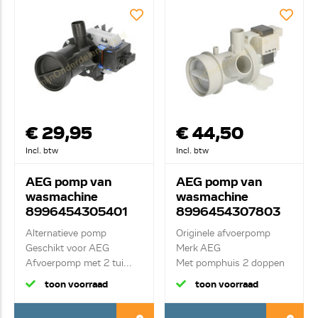
€ 29,95
€ 44,50
Incl. btw
Incl. btw
AEG pomp van
AEG pomp van
wasmachine
wasmachine
8996454305401
8996454307803
Alternatieve pomp
Originele afvoerpomp
Geschikt voor AEG
Merk AEG
Afvoerpomp met 2 tui...
Met pomphuis 2 doppen
toon voorraad
toon voorraad