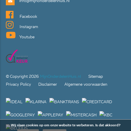
info@mijnonderdelenhuis.nl
Facebook
Instagram
Youtube
© Copyright
2026
MijnOnderdelenHuis.nl
Sitemap
Privacy Policy
Disclaimer
Algemene voorwaarden
Wij slaan cookies op om onze website te verbeteren. Is dat akkoord?