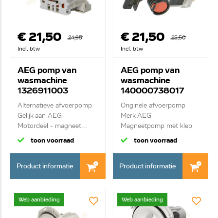
€ 21,50
€ 21,50
24,95
25,50
Incl. btw
Incl. btw
AEG pomp van
AEG pomp van
wasmachine
wasmachine
1326911003
140000738017
Alternatieve afvoerpomp
Originele afvoerpomp
Gelijk aan AEG
Merk AEG
Motordeel - magneet...
Magneetpomp met klep
en beu...
toon voorraad
toon voorraad
Product informatie
Product informatie
Web aanbieding
Web aanbieding