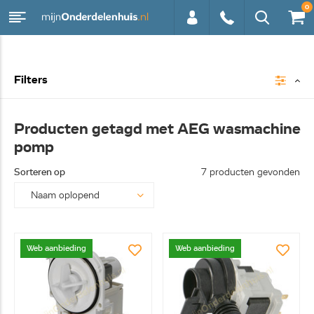
0
0113 -
Filters
250628
Producten getagd met AEG wasmachine
pomp
Sorteren op
7 producten gevonden
Web aanbieding
Web aanbieding