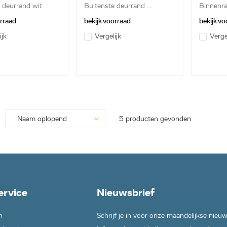
 deurrand wit
Buitenste deurrand ...
Binnenra
orraad
bekijk voorraad
bekijk vo
ijk
Vergelijk
Verge
5 producten gevonden
ervice
Nieuwsbrief
n
Schrijf je in voor onze maandelijkse nieu