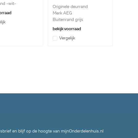
nd -wit-
Originele deurrand
orraad
Merk AEG
Buitenrand grijs
lijk
bekijk voorraad
Vergelijk
wsbrief en blijf op de hoogte van mijnOnderdelenhuis.nl