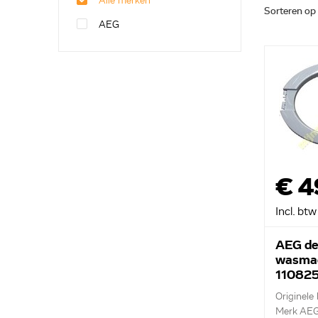
Alle merken
Sorteren op
AEG
€ 4
Incl. btw
AEG de
wasma
11082
Originele
Merk AE