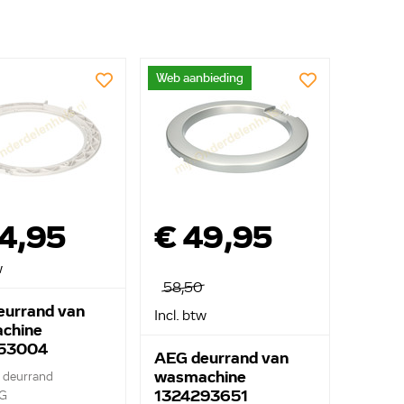
Web aanbieding
4,95
€ 49,95
w
58,50
eurrand van
Incl. btw
chine
53004
AEG deurrand van
wasmachine
e deurrand
1324293651
G