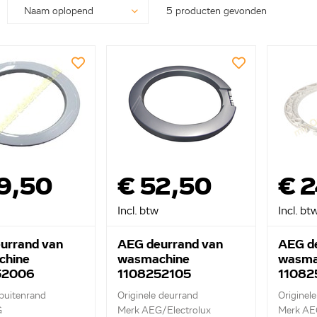
5 producten gevonden
9,50
€ 52,50
€ 2
Incl. btw
Incl. bt
urrand van
AEG deurrand van
AEG d
chine
wasmachine
wasma
52006
1108252105
11082
 buitenrand
Originele deurrand
Originel
G
Merk AEG/Electrolux
Merk AE