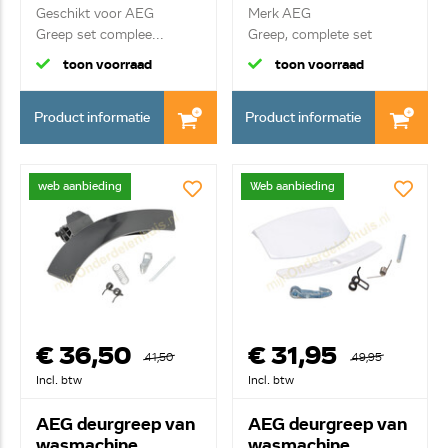
Geschikt voor AEG
Merk AEG
Greep set complee...
Greep, complete set
toon voorraad
toon voorraad
Product informatie
Product informatie
web aanbieding
Web aanbieding
€ 36,50
€ 31,95
41,50
49,95
Incl. btw
Incl. btw
AEG deurgreep van
AEG deurgreep van
wasmachine
wasmachine