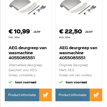
€ 10,99
€ 22,50
16,99
35,50
Incl. btw
Incl. btw
AEG deurgreep van
AEG deurgreep van
wasmachine
wasmachine
4055085551
4055085551
Alternatieve deurgreep
Originele deurgreep
Geschikt voor AEG
Merk AEG
Greep, complete s...
Greep-set van vuldeur
comple...
toon voorraad
toon voorraad
Product informatie
Product informatie