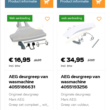
Product informatie
Product informatie
Web aanbieding
web aanbieding
€ 16,95
€ 34,95
20,95
37,95
Incl. btw
Incl. btw
AEG deurgreep van
AEG deurgreep van
wasmachine
wasmachine
4055186631
4055193256
Origineel deurgreep
Originele deurgreep
Merk AEG
Merk AEG
Greep set compleet _ wit_
Greep van vuldeur,
complete s...