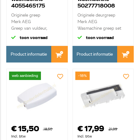
4055465175
50277718008
Originele greep
Originele deurgreep
Merk AEG
Merk AEG
Greep van vuldeur,
Wasmachine greep set
compleet
complee...
toon voorraad
toon voorraad
Product informatie
Product informatie
web aanbieding
-18%
€ 15,50
€ 17,99
18,50
21,99
Incl. btw
Incl. btw