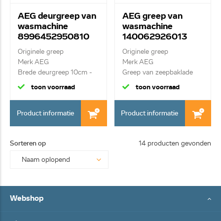
AEG deurgreep van
AEG greep van
wasmachine
wasmachine
8996452950810
140062926013
Originele greep
Originele greep
Merk AEG
Merk AEG
Brede deurgreep 10cm -
Greep van zeepbaklade
wit-
toon voorraad
toon voorraad
Product informatie
Product informatie
Sorteren op
14 producten gevonden
Webshop