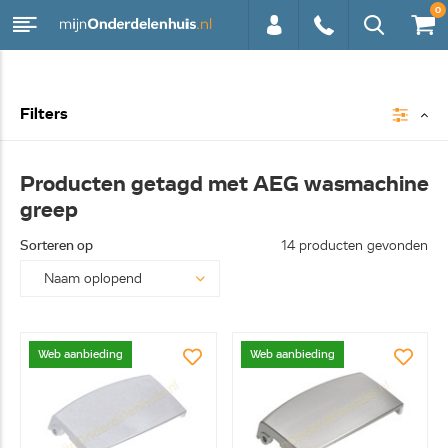
0
0113 -
Filters
250628
Producten getagd met AEG wasmachine
greep
Sorteren op
14 producten gevonden
Web aanbieding
Web aanbieding