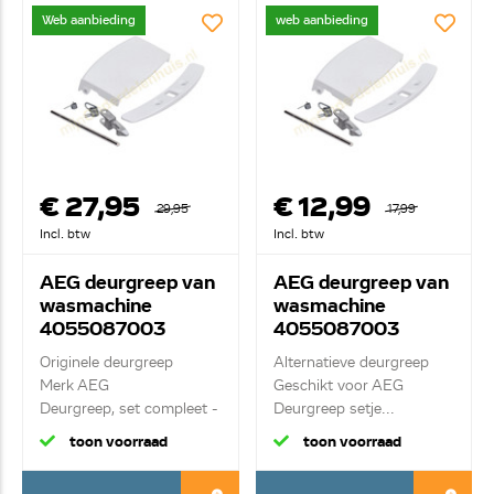
Web aanbieding
web aanbieding
€ 27,95
€ 12,99
29,95
17,99
Incl. btw
Incl. btw
AEG deurgreep van
AEG deurgreep van
wasmachine
wasmachine
4055087003
4055087003
Originele deurgreep
Alternatieve deurgreep
Merk AEG
Geschikt voor AEG
Deurgreep, set compleet -
Deurgreep setje...
wit...
toon voorraad
toon voorraad