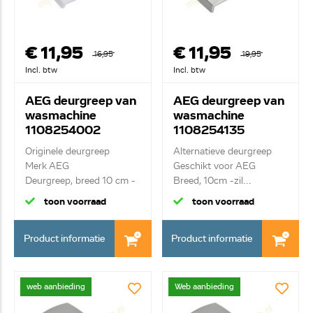
€ 11,95
€ 11,95
16,95
19,95
Incl. btw
Incl. btw
AEG deurgreep van
AEG deurgreep van
wasmachine
wasmachine
1108254002
1108254135
Originele deurgreep
Alternatieve deurgreep
Merk AEG
Geschikt voor AEG
Deurgreep, breed 10 cm -
Breed, 10cm -zil...
wit...
toon voorraad
toon voorraad
Product informatie
Product informatie
web aanbieding
Web aanbieding