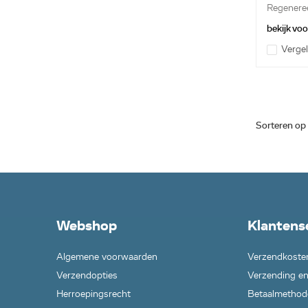
Regenere
apparaten
bekijk vo
Vergel
Sorteren op
Webshop
Klantens
Algemene voorwaarden
Verzendkoste
Verzendopties
Verzending en
Herroepingsrecht
Betaalmethod