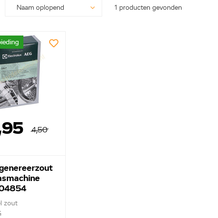
1 producten gevonden
ieding
,95
4,50
genereerzout
asmachine
04854
l zout
G