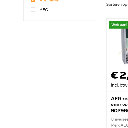
Alle merken
Sorteren op
AEG
Web aanb
€ 2
Incl. btw
AEG re
voor w
90298
Universee
Merk AE