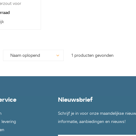
erzout voor
 met...
orraad
ijk
1 producten gevonden
ervice
Nieuwsbrief
n
Schrijf je in voor onze maandelijkse nieu
 levering
informatie, aanbiedingen en nieuws!
en