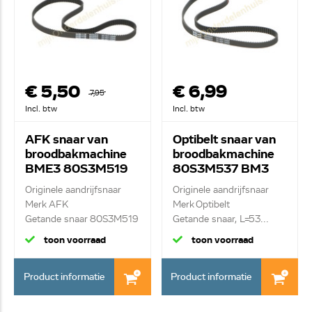
€ 5,50
€ 6,99
7,95
Incl. btw
Incl. btw
AFK snaar van
Optibelt snaar van
broodbakmachine
broodbakmachine
BME3 80S3M519
80S3M537 BM3
Originele aandrijfsnaar
Originele aandrijfsnaar
Merk AFK
Merk Optibelt
Getande snaar 80S3M519
Getande snaar, L=53...
L...
toon voorraad
toon voorraad
Product informatie
Product informatie