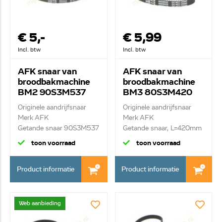
€ 5,-
€ 5,99
Incl. btw
Incl. btw
AFK snaar van
AFK snaar van
broodbakmachine
broodbakmachine
BM2 90S3M537
BM3 80S3M420
Originele aandrijfsnaar
Originele aandrijfsnaar
Merk AFK
Merk AFK
Getande snaar 90S3M537
Getande snaar, L=420mm
...
toon voorraad
toon voorraad
Product informatie
Product informatie
Web aanbieding