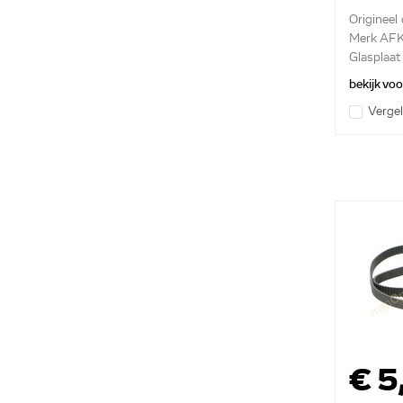
Origineel
Merk AF
Glasplaa
bekijk vo
Vergel
€ 5