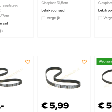
Glasplaat 31,5cm
Glasplaat
 draaiplateau
bekijk voorraad
bekijk vo
K
t 27cm
Vergelijk
Verge
orraad
ijk
Web aan
,-
€ 5,99
€ 