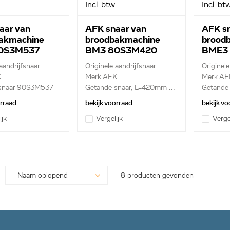
Incl. btw
Incl. bt
aar van
AFK snaar van
AFK sn
akmachine
broodbakmachine
brood
0S3M537
BM3 80S3M420
BME3
aandrijfsnaar
Originele aandrijfsnaar
Originele
K
Merk AFK
Merk AF
snaar 90S3M537
Getande snaar, L=420mm ...
Getande
L...
orraad
bekijk voorraad
bekijk vo
ijk
Vergelijk
Verge
8 producten gevonden