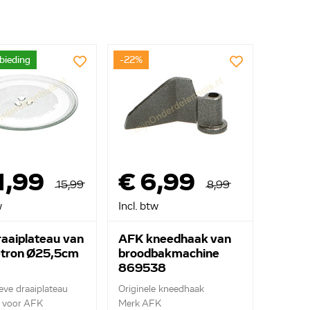
bieding
-22%
1,99
€ 6,99
15,99
8,99
w
Incl. btw
aaiplateau van
AFK kneedhaak van
tron Ø25,5cm
broodbakmachine
869538
eve draaiplateau
Originele kneedhaak
 voor AFK
Merk AFK