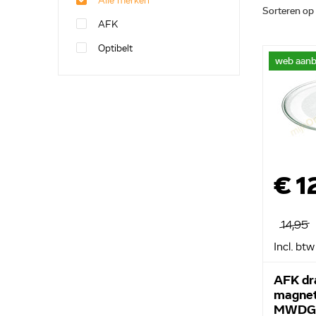
Alle merken
Sorteren op
AFK
Optibelt
web aanb
€ 1
14,95
Incl. btw
AFK dr
magnet
MWDG