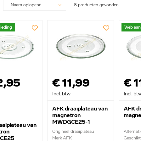
8 producten gevonden
ieding
Web aan
2,95
€ 11,99
€ 1
Incl. btw
Incl. bt
AFK draaiplateau van
AFK dr
magnetron
magne
MWDGCE25-1
aaiplateau van
ron
Origineel draaiplateau
Alternati
CE25
Merk AFK
Geschikt