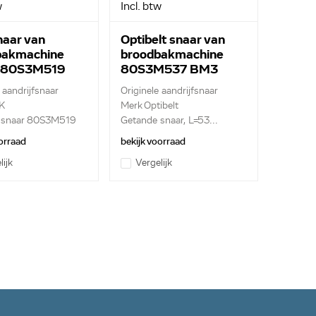
w
Incl. btw
aar van
Optibelt snaar van
bakmachine
broodbakmachine
 80S3M519
80S3M537 BM3
 aandrijfsnaar
Originele aandrijfsnaar
K
Merk Optibelt
 snaar 80S3M519
Getande snaar, L=53...
orraad
bekijk voorraad
lijk
Vergelijk