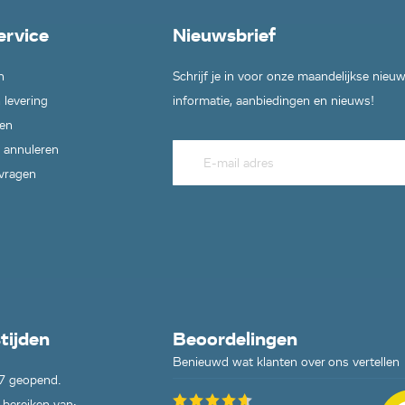
ervice
Nieuwsbrief
n
Schrijf je in voor onze maandelijkse nieu
 levering
informatie, aanbiedingen en nieuws!
en
 annuleren
 vragen
tijden
Beoordelingen
Benieuwd wat klanten over ons vertellen
7 geopend.
 bereiken van: