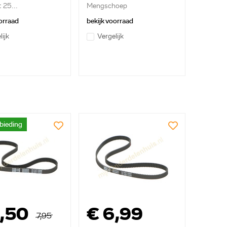
 25...
Mengschoep
orraad
bekijk voorraad
lijk
Vergelijk
bieding
5,50
€ 6,99
7,95