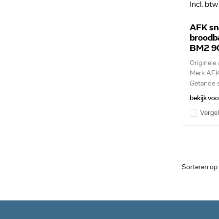
Incl. btw
AFK sn
broodb
BM2 9
Originele 
Merk AF
Getande 
bekijk vo
Vergel
Sorteren op