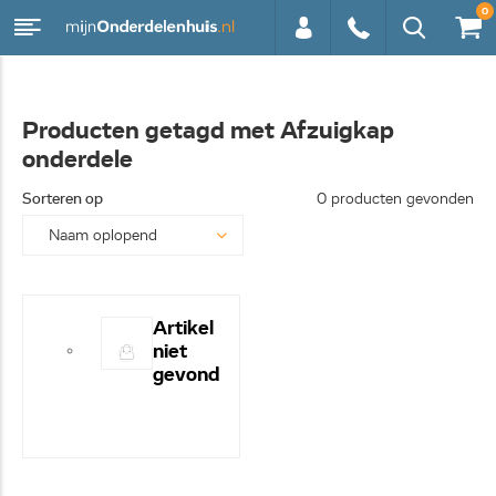
0
0113 -
Producten getagd met Afzuigkap
onderdele
250628
Sorteren op
0 producten gevonden
Artikel
niet
gevond
en! -
Hulp
nodig?
- Bel
even