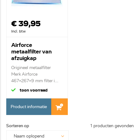
€ 39,95
Incl. btw
Airforce
metaalfilter van
afzuigkap
AFCGF30L6E
Origineel metaalfilter
Merk Airforce
467x267x9 mm filter i...
toon voorraad
Product informatie
Sorteren op
1 producten gevonden