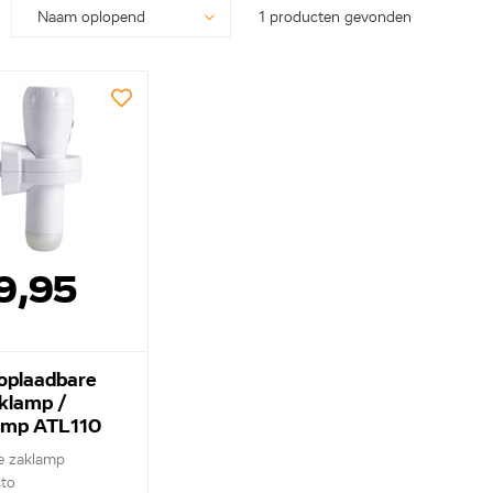
1 producten gevonden
9,95
 oplaadbare
klamp /
amp ATL110
e zaklamp
cto