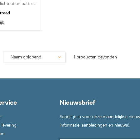
ichtnet en batter...
orraad
ijk
1 producten gevonden
ervice
Nieuwsbrief
n
Schrijf je in voor onze maandelijkse nieu
 levering
informatie, aanbiedingen en nieuws!
en