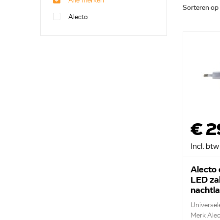
Alle merken
Sorteren op
Alecto
€ 2
Incl. btw
Alecto
LED za
nachtl
Universel
Merk Ale