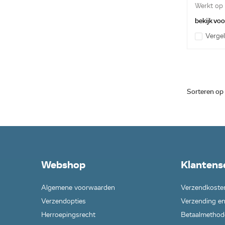
Werkt op l
bekijk vo
Vergel
Sorteren op
Webshop
Klantens
Algemene voorwaarden
Verzendkoste
Verzendopties
Verzending en
Herroepingsrecht
Betaalmethod