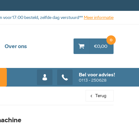
n voor 17:00 besteld, zelfde dag verstuurd**
Meer informatie
0
Over ons
€0,00
Bel voor advies!
0113 - 250628
Terug
machine