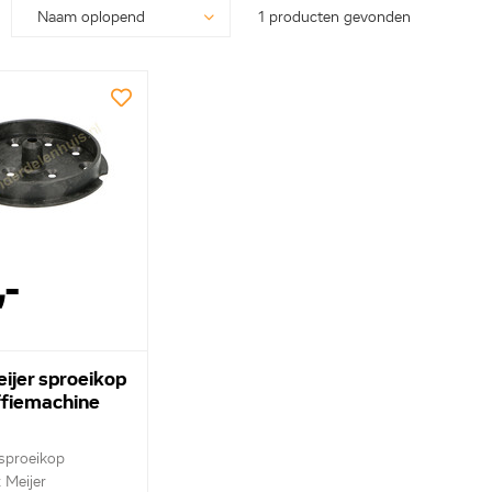
1 producten gevonden
,-
ijer sproeikop
ffiemachine
 sproeikop
 Meijer