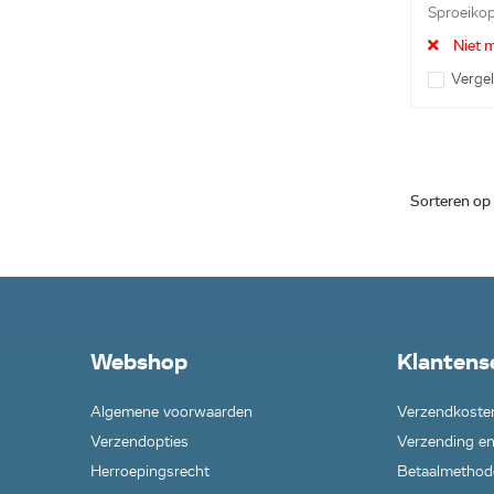
Sproeiko
Niet m
Vergel
Sorteren op
Webshop
Klantens
Algemene voorwaarden
Verzendkoste
Verzendopties
Verzending en
Herroepingsrecht
Betaalmethod