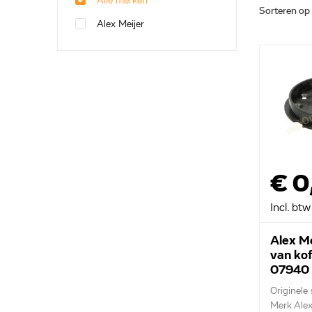
Alle merken
Sorteren op
Alex Meijer
€ 0
Incl. btw
Alex Me
van ko
07940
Originele
Merk Alex