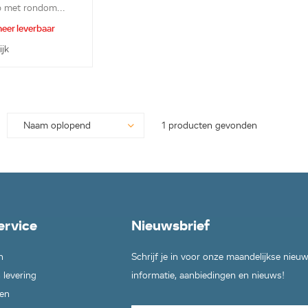
p met rondom...
eer leverbaar
ijk
1 producten gevonden
ervice
Nieuwsbrief
n
Schrijf je in voor onze maandelijkse nieu
 levering
informatie, aanbiedingen en nieuws!
en