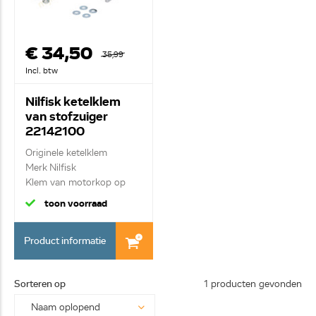
€ 34,50
35,99
Incl. btw
Nilfisk ketelklem
van stofzuiger
22142100
Originele ketelklem
Merk Nilfisk
Klem van motorkop op
ke...
toon voorraad
Product informatie
Sorteren op
1 producten gevonden