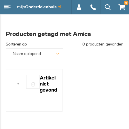
0
0113 -
Producten getagd met Amica
250628
Sorteren op
0 producten gevonden
Artikel
niet
gevond
en! -
Hulp
nodig?
- Bel
even
0113-