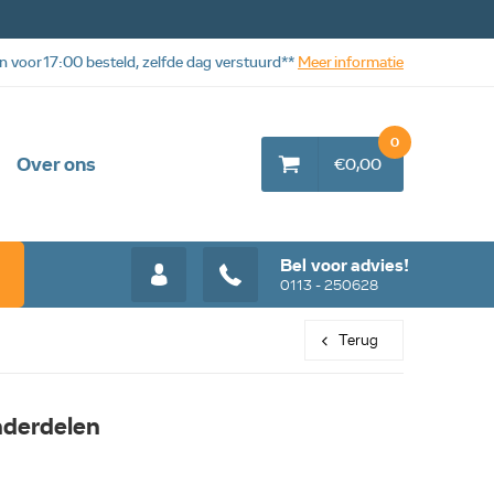
n voor 17:00 besteld, zelfde dag verstuurd**
Meer informatie
0
Over ons
€0,00
Bel voor advies!
0113 - 250628
Terug
nderdelen