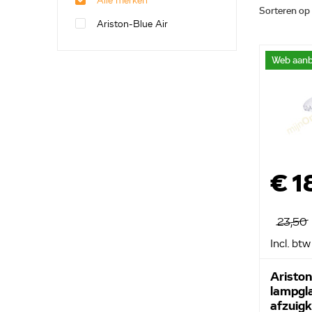
Alle merken
Sorteren op
Ariston-Blue Air
Web aanb
€ 1
23,50
Incl. btw
Ariston
lampgl
afzuig