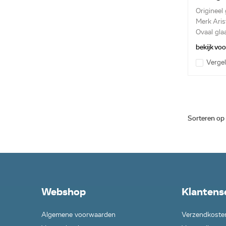
C0005
Origineel 
Merk Aris
Ovaal glaa
bekijk vo
Vergel
Sorteren op
Webshop
Klantens
Algemene voorwaarden
Verzendkoste