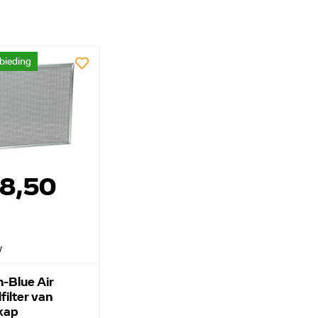
bieding
58,50
w
n-Blue Air
filter van
kap