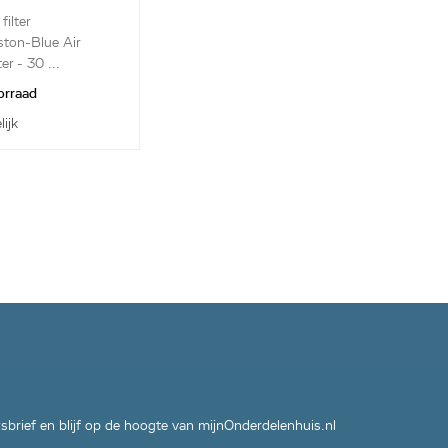
59594
filter
ston-Blue Air
er - 30 ...
orraad
lijk
wsbrief en blijf op de hoogte van mijnOnderdelenhuis.nl