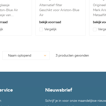
8249
C00059594
C000
glaasje
Alternatief filter
Origineel 
ton-Blue Air
Geschikt voor Ariston-Blue
Merk Ari
sje van...
Air
Metaalfilt
Metaalfi...
orraad
bekijk voorraad
bekijk vo
ijk
Vergelijk
Verge
3 producten gevonden
ervice
Nieuwsbrief
n
Schrijf je in voor onze maandelijkse nieu