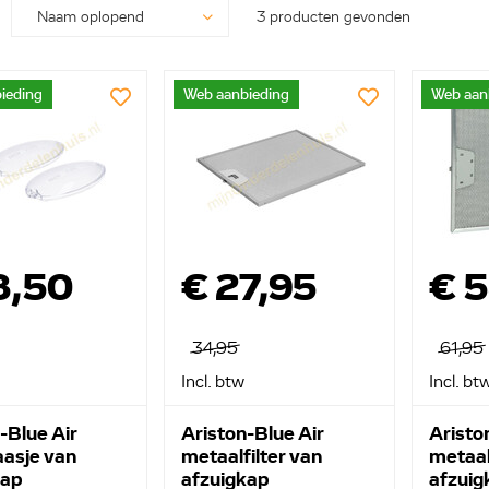
3 producten gevonden
ieding
Web aanbieding
Web aan
8,50
€ 27,95
€ 
34,95
61,95
Incl. btw
Incl. bt
-Blue Air
Ariston-Blue Air
Aristo
aasje van
metaalfilter van
metaal
kap
afzuigkap
afzuig