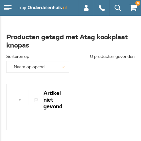
0
0113 -
Producten getagd met Atag kookplaat
knopas
250628
Sorteren op
0 producten gevonden
Artikel
niet
gevond
en! -
Hulp
nodig?
- Bel
even