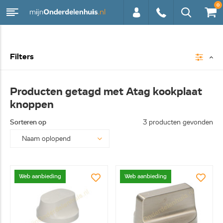
0
0113 -
Filters
250628
Producten getagd met Atag kookplaat
knoppen
Sorteren op
3 producten gevonden
Web aanbieding
Web aanbieding