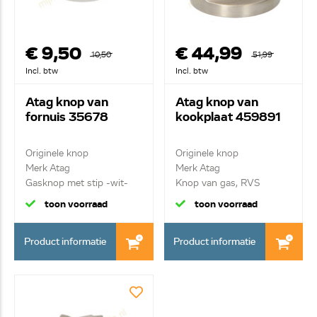
€ 9,50
€ 44,99
10,50
51,99
Incl. btw
Incl. btw
Atag knop van
Atag knop van
fornuis 35678
kookplaat 459891
Originele knop
Originele knop
Merk Atag
Merk Atag
Gasknop met stip -wit-
Knop van gas, RVS
toon voorraad
toon voorraad
Product informatie
Product informatie