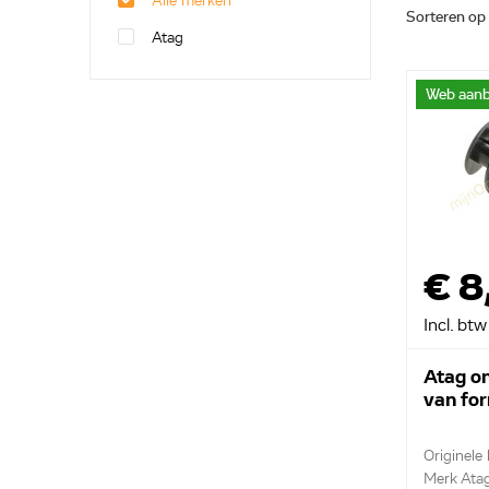
Alle merken
Sorteren op
Atag
Web aanb
€ 8
Incl. btw
Atag o
van fo
Originele
Merk Ata