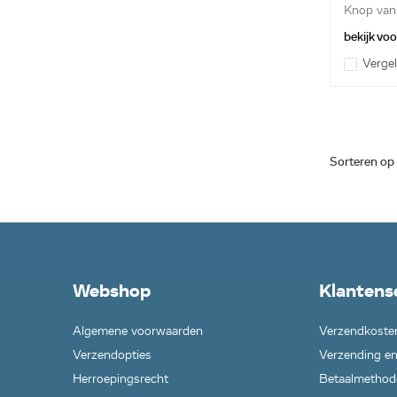
Knop van
zwart...
bekijk vo
Vergel
Sorteren op
Webshop
Klantens
Algemene voorwaarden
Verzendkoste
Verzendopties
Verzending en
Herroepingsrecht
Betaalmethod