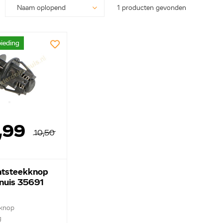
1 producten gevonden
ieding
,99
10,50
ntsteekknop
rnuis 35691
 knop
g