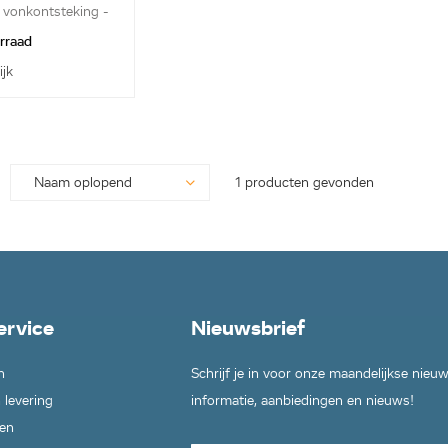
 vonkontsteking -
orraad
ijk
1 producten gevonden
ervice
Nieuwsbrief
n
Schrijf je in voor onze maandelijkse nieu
 levering
informatie, aanbiedingen en nieuws!
en