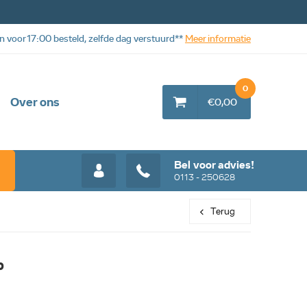
n voor 17:00 besteld, zelfde dag verstuurd**
Meer informatie
0
Over ons
€0,00
Bel voor advies!
0113 - 250628
Terug
p