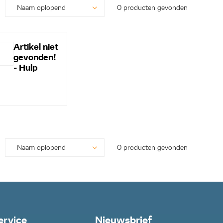
0 producten gevonden
Artikel niet
gevonden!
- Hulp
nodig? -
Bel even
0113-
250628...
0 producten gevonden
ervice
Nieuwsbrief