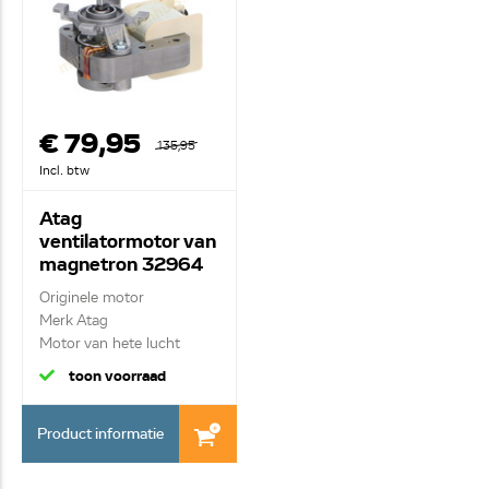
€ 79,95
135,95
Incl. btw
Atag
ventilatormotor van
magnetron 32964
88044195
Originele motor
Merk Atag
Motor van hete lucht
element - l...
toon voorraad
Product informatie