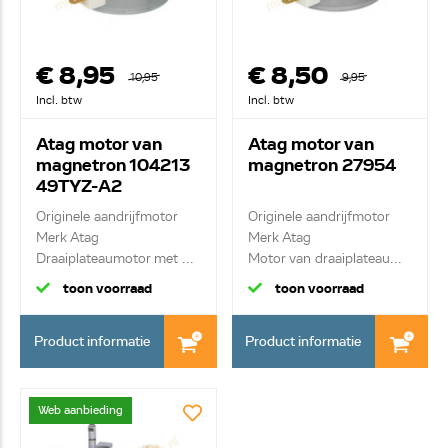
€ 8,95
€ 8,50
10,95
9,95
Incl. btw
Incl. btw
Atag motor van
Atag motor van
magnetron 104213
magnetron 27954
49TYZ-A2
Originele aandrijfmotor
Originele aandrijfmotor
Merk Atag
Merk Atag
Draaiplateaumotor met ...
Motor van draaiplateau...
toon voorraad
toon voorraad
Product informatie
Product informatie
Web aanbieding