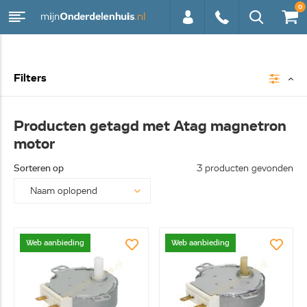
0
0113 -
Filters
250628
Producten getagd met Atag magnetron
motor
Sorteren op
3 producten gevonden
Web aanbieding
Web aanbieding