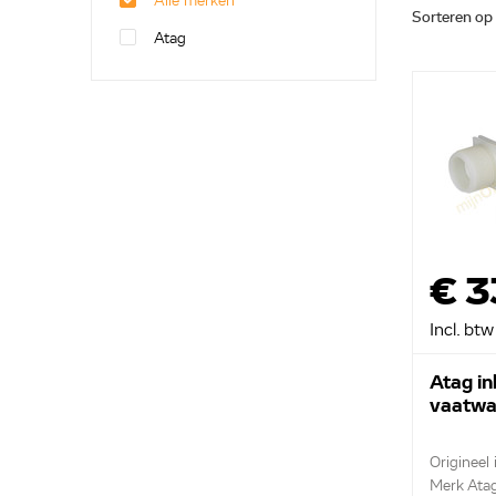
Alle merken
Sorteren op
Atag
€ 3
Incl. btw
Atag in
vaatwa
Origineel 
Merk Ata