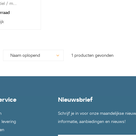
iel / m...
orraad
ijk
1 producten gevonden
ervice
Nieuwsbrief
n
Schrijf je in voor onze maandelijkse nieu
 levering
informatie, aanbiedingen en nieuws!
en