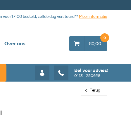
n voor 17:00 besteld, zelfde dag verstuurd**
Meer informatie
0
Over ons
€0,00
Bel voor advies!
0113 - 250628
Terug
l