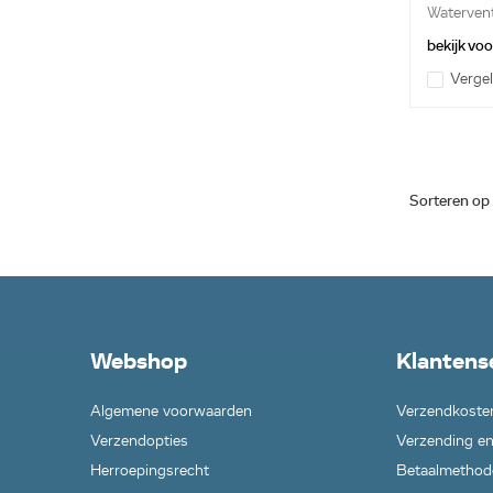
Watervent
bekijk vo
Vergel
Sorteren op
Webshop
Klantens
Algemene voorwaarden
Verzendkoste
Verzendopties
Verzending en
Herroepingsrecht
Betaalmethod