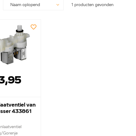
1 producten gevonden
3,95
laatventiel van
sser 433861
inlaatventiel
g/Gorenje