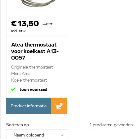
€ 13,50
19,95
Incl. btw
Atea thermostaat
voor koelkast A13-
0057
Originele thermostaat
Merk Atea
Koelerthermostaat
W+4,5/+...
toon voorraad
Product informatie
Sorteren op
1 producten gevonden