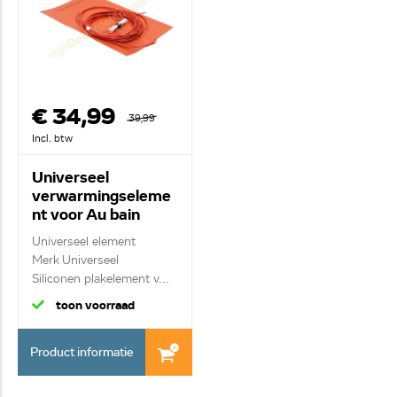
€ 34,99
39,99
Incl. btw
Universeel
verwarmingseleme
nt voor Au bain
marie 4119 560401
Universeel element
290x175mm
Merk Universeel
Siliconen plakelement v...
toon voorraad
Product informatie