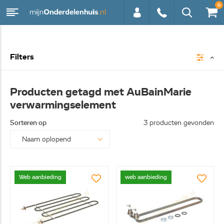
0
0113 -
Filters
250628
Producten getagd met AuBainMarie
verwarmingselement
Sorteren op
3 producten gevonden
Web aanbieding
web aanbieding