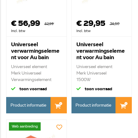
€ 56,99
€ 29,95
62,99
36,50
Incl. btw
Incl. btw
Universeel
Universeel
verwarmingseleme
verwarmingseleme
nt voor Au bain
nt voor Au bain
marie 1000W
marie 1500W
Universeel element
Universeel element
390x197mm
290x45mm
Merk Universeel
Merk Universeel
Verwarmingselement
1500W
100...
verwarmingselemen...
toon voorraad
toon voorraad
Product informatie
Product informatie
Web aanbieding