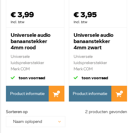
€ 3,99
€ 3,95
Incl. btw
Incl. btw
Universele audio
Universele audio
banaanstekker
banaanstekker
4mm rood
4mm zwart
Universele
Universele
luidsprekerstekker
luidsprekerstekker
Merk COM
Merk COM
Luidspreker banaans...
Luidspreker banaans...
toon voorraad
toon voorraad
Product informatie
Product informatie
Sorteren op
2 producten gevonden