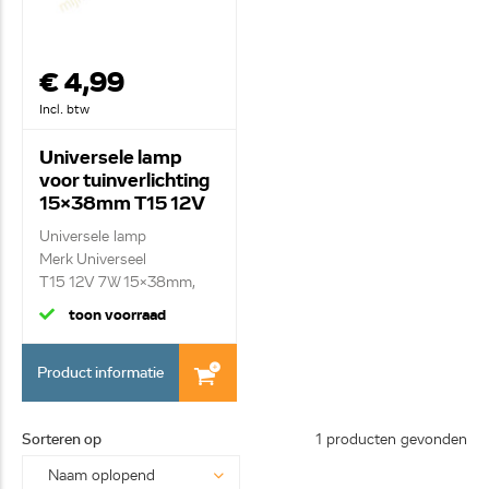
€ 4,99
Incl. btw
Universele lamp
voor tuinverlichting
15x38mm T15 12V
7W
Universele lamp
Merk Universeel
T15 12V 7W 15x38mm,
set va...
toon voorraad
Product informatie
Sorteren op
1 producten gevonden