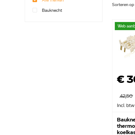
Alle merken
Sorteren op
Bauknecht
Web aanb
€ 3
42,50
Incl. btw
Baukne
thermo
koelka