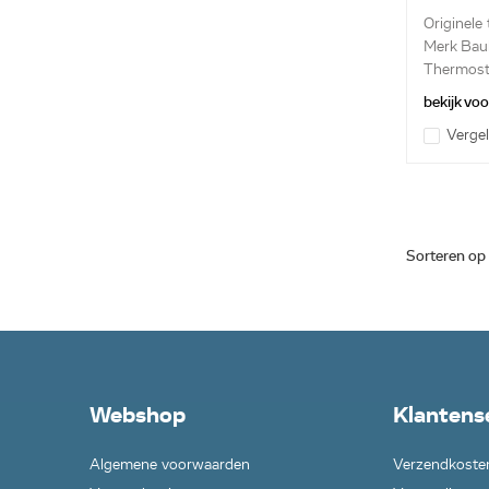
48122
Originele
Merk Bau
Thermost
bekijk vo
Vergel
Sorteren op
Webshop
Klantens
Algemene voorwaarden
Verzendkoste