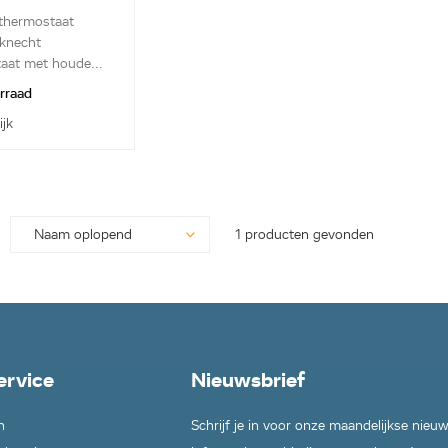
8238083
 thermostaat
knecht
aat met houde...
orraad
ijk
1 producten gevonden
ervice
Nieuwsbrief
n
Schrijf je in voor onze maandelijkse nieu