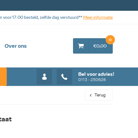
n voor 17:00 besteld, zelfde dag verstuurd**
Meer informatie
0
Over ons
€0,00
Bel voor advies!
0113 - 250628
Terug
taat