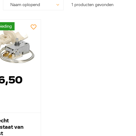
1 producten gevonden
ieding
6,50
cht
staat van
st