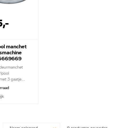
5,-
ool manchet
smachine
6669669
 deurmanchet
lpool
et 3 gaatje...
orraad
ijk