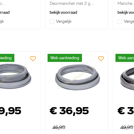
...
Deurmanchet met 2 g...
Manche..
orraad
bekijk voorraad
bekijk vo
ijk
Vergelijk
Verge
ieding
Web aanbieding
Web aan
9,95
€ 36,95
€ 
46,95
49,95