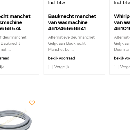
Incl. btw
Incl. bt
cht manchet
Bauknecht manchet
Whirlp
smachine
van wasmachine
van w
6668574
481246668841
48101
ef deurmanchet
Alternatieve deurmanchet
Alternat
n Bauknecht
Gelijk aan Bauknecht
Gelijk aa
et ...
Manchet bol...
Deurmanc
orraad
bekijk voorraad
bekijk vo
ijk
Vergelijk
Verge