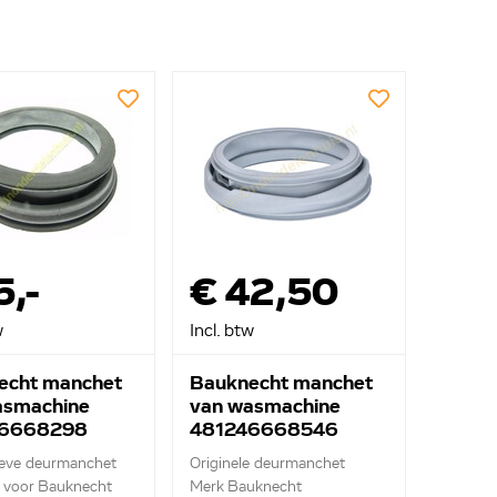
5,-
€ 42,50
w
Incl. btw
echt manchet
Bauknecht manchet
asmachine
van wasmachine
46668298
481246668546
ieve deurmanchet
Originele deurmanchet
 voor Bauknecht
Merk Bauknecht