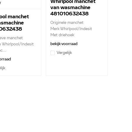
Whirlpool manchet
w
van wasmachine
481010632438
ool manchet
asmachine
Originele manchet
0632438
Merk Whirlpool/Indesit
Met driehoek
ieve manchet
bekijk voorraad
n Whirlpool/Indesit
...
Vergelijk
orraad
lijk