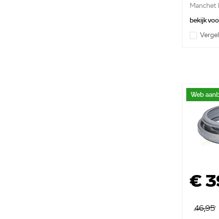
Manchet b
bekijk vo
Vergel
Web aanb
€ 3
46,95