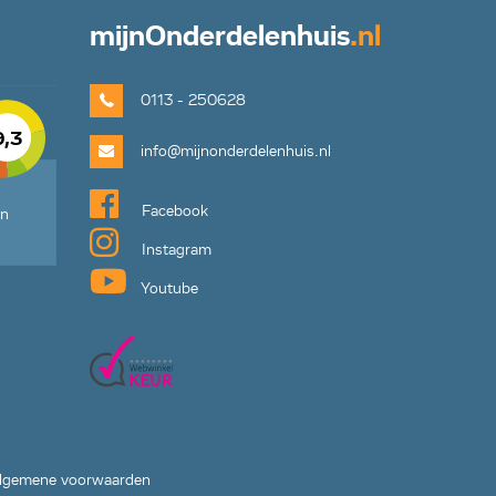
mijn
Onderdelenhuis
.nl
0113 - 250628
9,3
info@mijnonderdelenhuis.nl
Facebook
en
Instagram
Youtube
lgemene voorwaarden