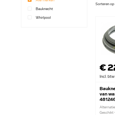
Alle merken
Sorteren op
Bauknecht
Whirlpool
€ 2
Incl. btw
Baukne
van wa
48124
Alternati
Geschikt