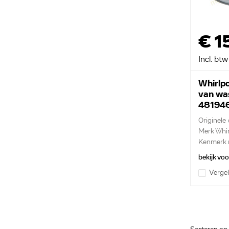
€ 1
Incl. btw
Whirlp
van wa
48194
Originele
Merk Whir
Kenmerk m
bekijk vo
Vergel