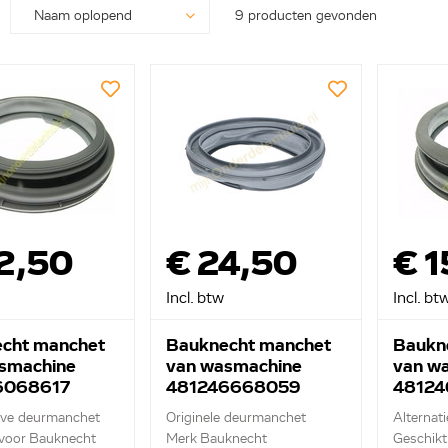
9 producten gevonden
2,50
€ 24,50
€ 1
Incl. btw
Incl. bt
cht manchet
Bauknecht manchet
Baukn
smachine
van wasmachine
van w
6068617
481246668059
4812
eve deurmanchet
Originele deurmanchet
Alternat
 voor Bauknecht
Merk Bauknecht
Geschikt