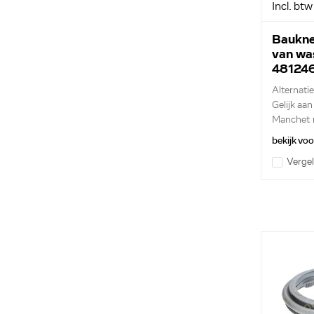
Incl. btw
Baukne
van wa
48124
Alternati
Gelijk aa
Manchet m
bekijk vo
Vergel