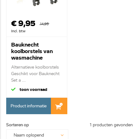
€ 9,95
14,95
Incl. btw
Bauknecht
koolborstels van
wasmachine
481236248004
Alternatieve koolborstels
Geschikt voor Bauknecht
Set a ...
toon voorraad
Product informatie
Sorteren op
1 producten gevonden