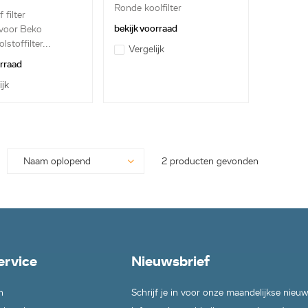
Ronde koolfilter
 filter
bekijk voorraad
 voor Beko
stoffilter...
Vergelijk
orraad
ijk
2 producten gevonden
ervice
Nieuwsbrief
n
Schrijf je in voor onze maandelijkse nieu