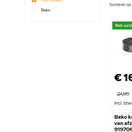
Alle merken
Sorteren op
Beko
Web aanb
€ 1
24,95
Incl. btw
Beko ko
van af
91970