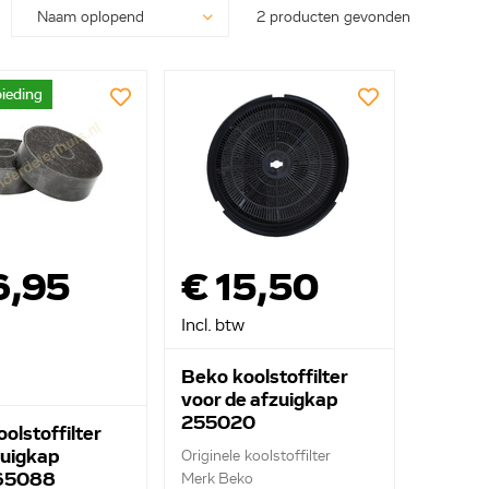
2 producten gevonden
ieding
6,95
€ 15,50
Incl. btw
Beko koolstoffilter
voor de afzuigkap
255020
olstoffilter
zuigkap
Originele koolstoffilter
65088
Merk Beko