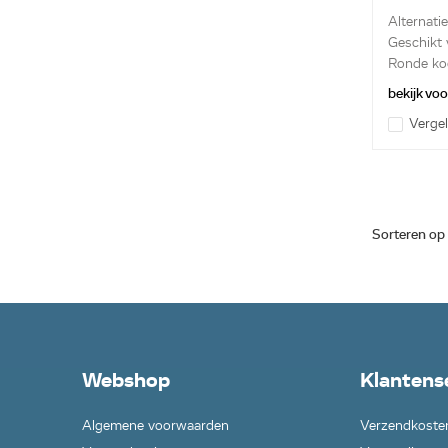
Alternatief
Geschikt
Ronde kool
bekijk vo
Vergel
Sorteren op
Webshop
Klantens
Algemene voorwaarden
Verzendkoste