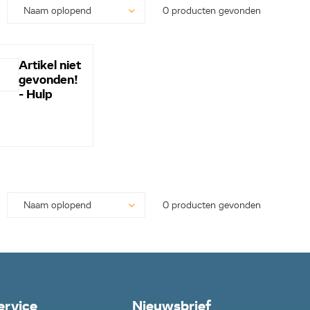
0 producten gevonden
Artikel niet
gevonden!
- Hulp
nodig? -
Bel even
0113-
250628...
0 producten gevonden
ervice
Nieuwsbrief