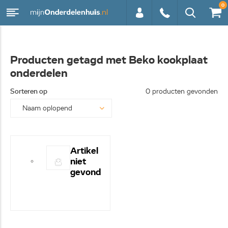
0
0113 -
Producten getagd met Beko kookplaat
onderdelen
250628
Sorteren op
0 producten gevonden
Artikel
niet
gevond
en! -
Hulp
nodig?
- Bel
even