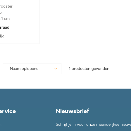
 rooster
o
.1 cm -
ter
orraad
ijk
1 producten gevonden
ervice
Nieuwsbrief
n
Schrijf je in voor onze maandelijkse nieu