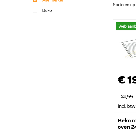
Alle merken
Sorteren op
Beko
Web aanb
€ 1
24,99
Incl. btw
Beko r
oven 