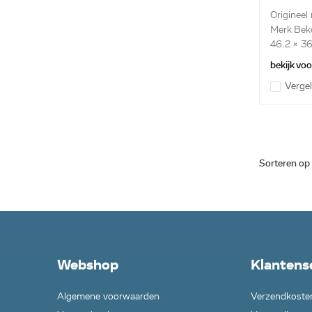
Origineel
Merk Bek
46.2 x 36
draadroos
bekijk vo
Vergel
Sorteren op
Webshop
Klantens
Algemene voorwaarden
Verzendkoste