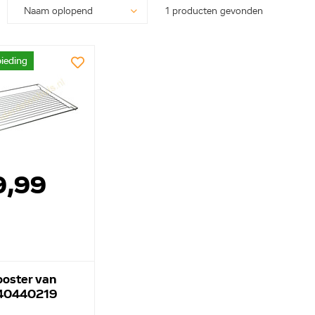
1 producten gevonden
ieding
9,99
ooster van
240440219