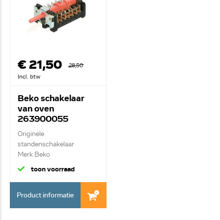
€ 21,50
28,50
Incl. btw
Beko schakelaar
van oven
263900055
Originele
standenschakelaar
Merk Beko
Keuzeschakelaar 13 c...
toon voorraad
Product informatie