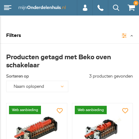
0
0113 -
Filters
250628
Producten getagd met Beko oven
schakelaar
Sorteren op
3 producten gevonden
Web aanbieding
Web aanbieding